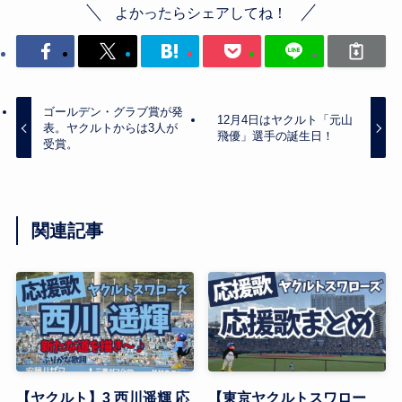
よかったらシェアしてね！
ゴールデン・グラブ賞が発
12月4日はヤクルト「元山
表。ヤクルトからは3人が
飛優」選手の誕生日！
受賞。
関連記事
【ヤクルト】3 西川遥輝 応
【東京ヤクルトスワロー