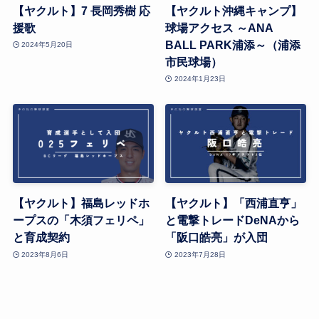
【ヤクルト】7 長岡秀樹 応
【ヤクルト沖縄キャンプ】
援歌
球場アクセス ～ANA
BALL PARK浦添～（浦添
2024年5月20日
市民球場）
2024年1月23日
【ヤクルト】福島レッドホ
【ヤクルト】「西浦直亨」
ープスの「木須フェリペ」
と電撃トレードDeNAから
と育成契約
「阪口皓亮」が入団
2023年8月6日
2023年7月28日