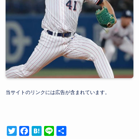
当サイトのリンクには広告が含まれています。
T
F
H
Li
共