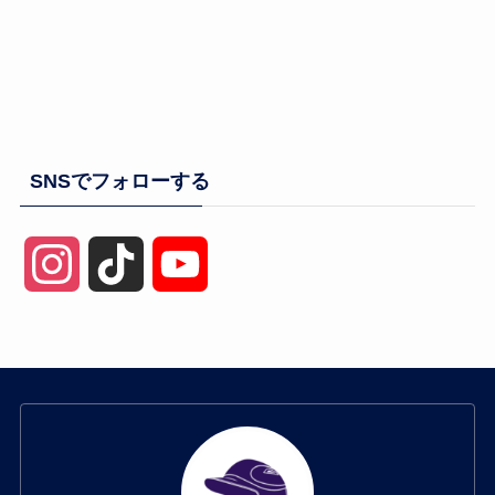
SNSでフォローする
I
T
Y
n
i
o
s
k
u
t
T
T
a
o
u