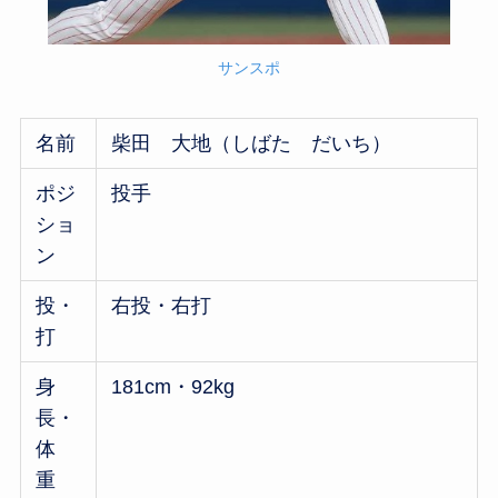
サンスポ
名前
柴田 大地（しばた だいち）
ポジ
投手
ショ
ン
投・
右投・右打
打
身
181cm・92kg
長・
体
重