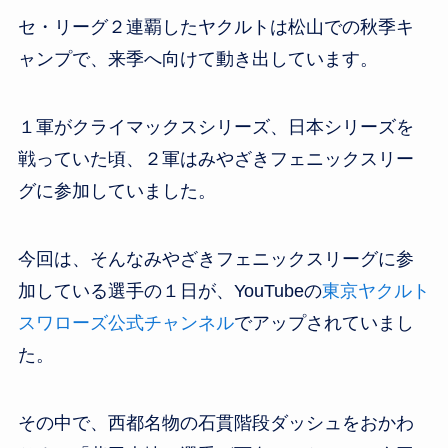
wi
a
at
n
有
セ・リーグ２連覇したヤクルトは松山での秋季キ
tt
c
e
e
ャンプで、来季へ向けて動き出しています。
er
e
n
b
a
o
１軍がクライマックスシリーズ、日本シリーズを
o
戦っていた頃、２軍はみやざきフェニックスリー
k
グに参加していました。
今回は、そんなみやざきフェニックスリーグに参
加している選手の１日が、YouTubeの
東京ヤクルト
スワローズ公式チャンネル
でアップされていまし
た。
その中で、西都名物の石貫階段ダッシュをおかわ