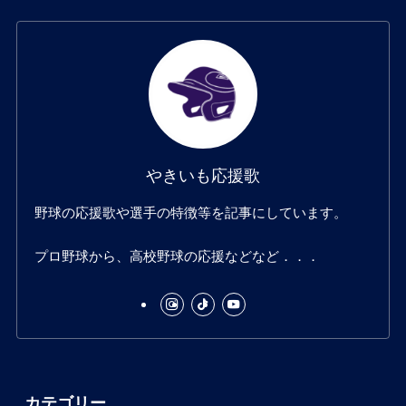
t
T
T
a
o
u
g
k
b
やきいも応援歌
r
e
野球の応援歌や選手の特徴等を記事にしています。
a
プロ野球から、高校野球の応援などなど．．．
m
カテゴリー