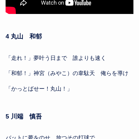
4 丸山 和郁
「走れ！」夢叶う日まで 誰よりも速く
「和郁！」神宮（みやこ）の韋駄天 俺らを導け
「かっとばせー！丸山！」
5 川端 慎吾
バットに夢をのせ 放つその打球で