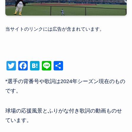
当サイトのリンクには広告が含まれています。
T
F
H
Li
共
wi
a
at
n
有
*選手の背番号や歌詞は2024年シーズン現在のもの
tt
c
e
e
です。
er
e
n
b
a
o
球場の応援風景とふりがな付き歌詞の動画ものせ
o
ています。
k