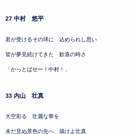
27 中村 悠平
君が受けるその球に 込められし思い
皆が夢見続けてきた 歓喜の時さ
「かっとばせー！中村！」
33 内山 壮真
大空彩る 壮麗な華を
未だ見ぬ景色の先へ 描けよ壮真