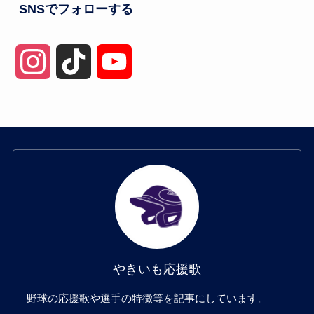
SNSでフォローする
I
T
Y
n
i
o
s
k
u
t
T
T
a
o
u
g
k
b
やきいも応援歌
r
e
野球の応援歌や選手の特徴等を記事にしています。
a