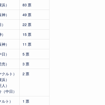
横浜）
83 票
阪神）
49 票
日）
22 票
神）
15 票
阪神）
11 票
中日）
5 票
読売）
3 票
ヤクルト）
2 票
横浜）
巨人）
介（中日）
クルト）
1 票