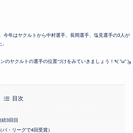
た。今年はヤクルトから中村選手、長岡選手、塩見選手の3人が
た。
惜しくも票数が2位の選手もいたため、各ポジションのヤクルトの選手の位置づけをみていきましょう！٩( ”ω” )و
目次
連続3回目
（パ・リーグで4回受賞）