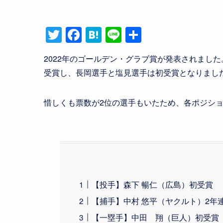
T
F
H
Li
共
wi
a
at
n
有
2022年のゴールデン・グラブ賞が発表されまし
tt
c
e
e
受賞し、長岡選手と塩見選手は初受賞となりまし
er
e
n
b
a
o
o
k
【投手】森下 暢仁（広島）初受賞
【捕手】中村 悠平（ヤクルト）2年
【一塁手】中田 翔（巨人）初受賞