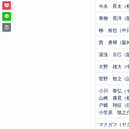
今永 昇太（
青柳 晃洋（
柳 裕也（中
西 勇輝（阪
湯浅 京己（
大野 雄大（
菅野 智之（
小川 泰弘（
山﨑 康晃（
戸郷 翔征（
小笠原 慎之
マクガフ（ヤ