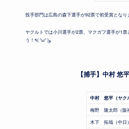
投手部門は広島の森下選手が92票で初受賞となり
ヤクルトでは小川選手が2票、マクガフ選手が1
う！٩( ”ω” )و
【捕手】中村 悠
中村 悠平（ヤク
梅野 隆太郎（阪
木下 拓哉（中日