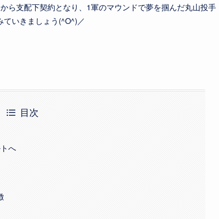
名から支配下契約となり、1軍のマウンドで夢を掴んだ丸山投手
いきましょう(^O^)／
目次
ルトへ
徴