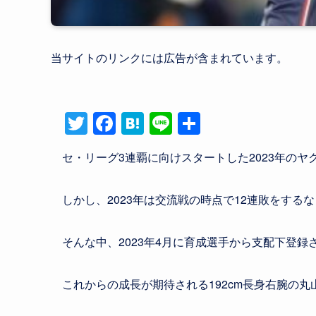
当サイトのリンクには広告が含まれてい
T
F
H
Li
共
wi
a
at
n
有
セ・リーグ3連覇に向けスタートした2023年のヤ
tt
c
e
e
er
e
n
しかし、2023年は交流戦の時点で12連敗をする
b
a
o
そんな中、2023年4月に育成選手から支配下登
o
k
これからの成長が期待される192cm長身右腕の