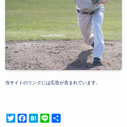
当サイトのリンクには広告が含まれています。
T
F
H
Li
共