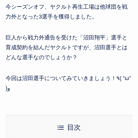
wi
a
at
n
有
今シーズンオフ、ヤクルト再生工場は他球団を戦
tt
c
e
e
力外となった3選手を獲得しました。
er
e
n
b
a
o
巨人から戦力外通告を受けた「沼田翔平」選手と
o
育成契約を結んだヤクルトですが、沼田選手とは
k
どんな選手なのでしょうか？
今回は沼田選手についてみていきましょう！٩( ”ω”
)و
目次