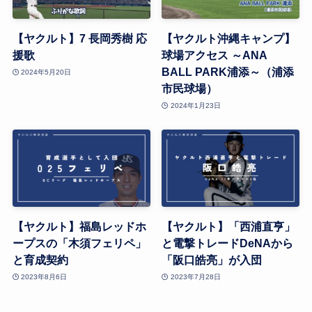
【ヤクルト】7 長岡秀樹 応
【ヤクルト沖縄キャンプ】
援歌
球場アクセス ～ANA
BALL PARK浦添～（浦添
2024年5月20日
市民球場）
2024年1月23日
【ヤクルト】福島レッドホ
【ヤクルト】「西浦直亨」
ープスの「木須フェリペ」
と電撃トレードDeNAから
と育成契約
「阪口皓亮」が入団
2023年8月6日
2023年7月28日