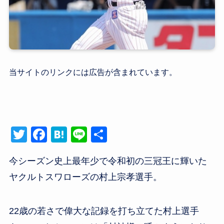
当サイトのリンクには広告が含まれています。
T
F
H
Li
共
wi
a
at
n
有
今シーズン史上最年少で令和初の三冠王に輝いた
tt
c
e
e
ヤクルトスワローズの村上宗孝選手。
er
e
n
b
a
o
22歳の若さで偉大な記録を打ち立てた村上選手