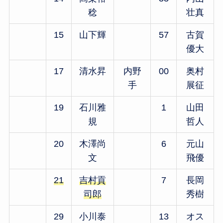
稔
壮真
15
山下輝
57
古賀
優大
17
清水昇
内野
00
奥村
手
展征
19
石川雅
1
山田
規
哲人
20
木澤尚
6
元山
文
飛優
21
吉村貢
7
長岡
司郎
秀樹
29
小川泰
13
オス