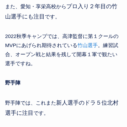
プロ入り２年目の竹
また、愛知・享栄高校から
山選手にも注目
です。
2022秋季キャンプでは、高津監督に第１クールの
MVPにあげられ期待されている
竹山選手
。練習試
合、オープン戦と結果を残して開幕１軍で観たい
選手ですね。
野手陣
新人選手のドラ５位北村
野手陣では、これまた
選手に注目
です。