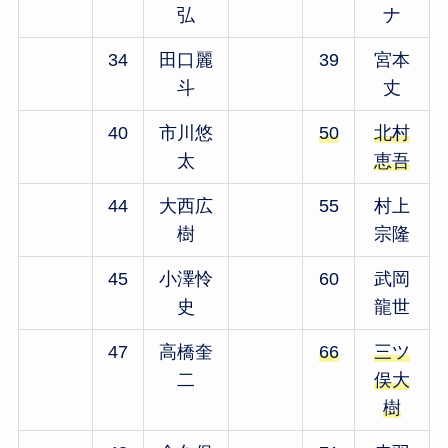
弘
ナ
34
田口麗
39
宮本
斗
丈
40
市川悠
50
北村
太
恵吾
44
大西広
55
村上
樹
宗隆
45
小澤怜
60
武岡
史
龍世
47
高橋奎
66
三ツ
二
俣大
樹