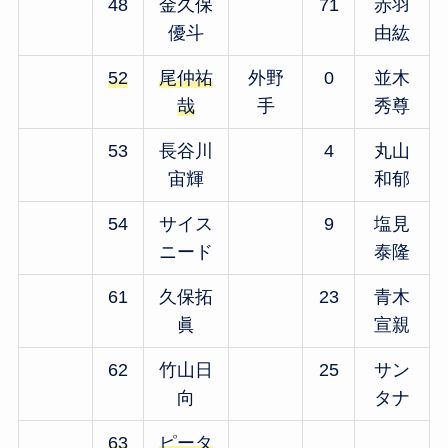
48
金久保
71
赤羽
優斗
由紘
52
尾仲祐
外野
0
並木
哉
手
秀尊
53
長谷川
4
丸山
宙輝
和郁
54
サイス
9
塩見
ニード
泰隆
61
久保拓
23
青木
眞
宣親
62
竹山日
25
サン
向
タナ
63
ピータ