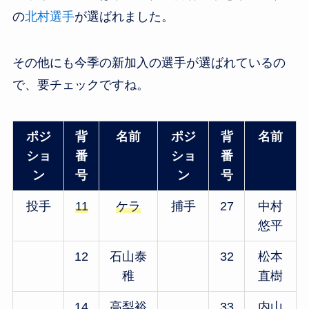
の
北村選手
が選ばれました。
その他にも今季の新加入の選手が選ばれているの
で、要チェックですね。
ポジ
背
名前
ポジ
背
名前
ショ
番
ショ
番
ン
号
ン
号
投手
11
ケラ
捕手
27
中村
悠平
12
石山泰
32
松本
稚
直樹
14
高梨裕
33
内山