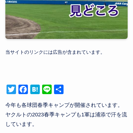
当サイトのリンクには広告が含まれています。
T
F
H
Li
共
wi
a
at
n
有
今年も各球団春季キャンプが開催されています。
tt
c
e
e
ヤクルトの2023春季キャンプも1軍は浦添で汗を流
er
e
n
しています。
b
a